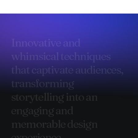
I
n
n
o
v
a
t
i
v
e
a
n
d
w
h
i
m
s
i
c
a
l
t
e
c
h
n
i
q
u
e
s
t
h
a
t
c
a
p
t
i
v
a
t
e
a
u
d
i
e
n
c
e
s
,
t
r
a
n
s
f
o
r
m
i
n
g
s
t
o
r
y
t
e
l
l
i
n
g
i
n
t
o
a
n
e
n
g
a
g
i
n
g
a
n
d
m
e
m
o
r
a
b
l
e
d
e
s
i
g
n
e
x
p
e
r
i
e
n
c
e
.