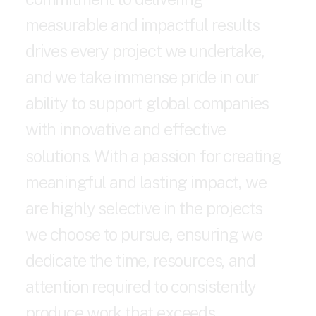
m
e
a
s
u
r
a
b
l
e
a
n
d
i
m
p
a
c
t
f
u
l
r
e
s
u
l
t
s
d
r
i
v
e
s
e
v
e
r
y
p
r
o
j
e
c
t
w
e
u
n
d
e
r
t
a
k
e
,
a
n
d
w
e
t
a
k
e
i
m
m
e
n
s
e
p
r
i
d
e
i
n
o
u
r
a
b
i
l
i
t
y
t
o
s
u
p
p
o
r
t
g
l
o
b
a
l
c
o
m
p
a
n
i
e
s
w
i
t
h
i
n
n
o
v
a
t
i
v
e
a
n
d
e
f
f
e
c
t
i
v
e
s
o
l
u
t
i
o
n
s
.
W
i
t
h
a
p
a
s
s
i
o
n
f
o
r
c
r
e
a
t
i
n
g
m
e
a
n
i
n
g
f
u
l
a
n
d
l
a
s
t
i
n
g
i
m
p
a
c
t
,
w
e
a
r
e
h
i
g
h
l
y
s
e
l
e
c
t
i
v
e
i
n
t
h
e
p
r
o
j
e
c
t
s
w
e
c
h
o
o
s
e
t
o
p
u
r
s
u
e
,
e
n
s
u
r
i
n
g
w
e
d
e
d
i
c
a
t
e
t
h
e
t
i
m
e
,
r
e
s
o
u
r
c
e
s
,
a
n
d
a
t
t
e
n
t
i
o
n
r
e
q
u
i
r
e
d
t
o
c
o
n
s
i
s
t
e
n
t
l
y
p
r
o
d
u
c
e
w
o
r
k
t
h
a
t
e
x
c
e
e
d
s