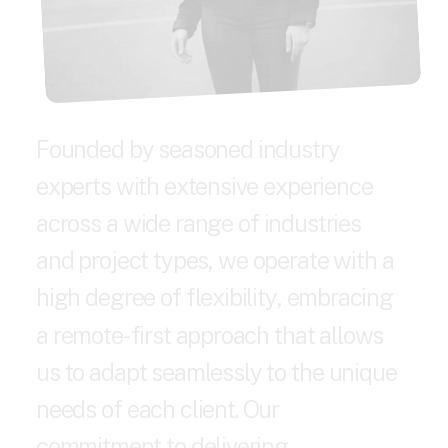
F
o
u
n
d
e
d
b
y
s
e
a
s
o
n
e
d
i
n
d
u
s
t
r
y
e
x
p
e
r
t
s
w
i
t
h
e
x
t
e
n
s
i
v
e
e
x
p
e
r
i
e
n
c
e
a
c
r
o
s
s
a
w
i
d
e
r
a
n
g
e
o
f
i
n
d
u
s
t
r
i
e
s
a
n
d
p
r
o
j
e
c
t
t
y
p
e
s
,
w
e
o
p
e
r
a
t
e
w
i
t
h
a
h
i
g
h
d
e
g
r
e
e
o
f
f
l
e
x
i
b
i
l
i
t
y
,
e
m
b
r
a
c
i
n
g
a
r
e
m
o
t
e
-
f
i
r
s
t
a
p
p
r
o
a
c
h
t
h
a
t
a
l
l
o
w
s
u
s
t
o
a
d
a
p
t
s
e
a
m
l
e
s
s
l
y
t
o
t
h
e
u
n
i
q
u
e
n
e
e
d
s
o
f
e
a
c
h
c
l
i
e
n
t
.
O
u
r
c
o
m
m
i
t
m
e
n
t
t
o
d
e
l
i
v
e
r
i
n
g