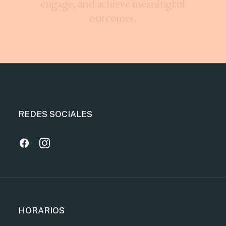
e
n
g
a
g
e
,
a
n
d
a
c
h
i
e
v
e
m
e
a
n
i
n
g
f
u
l
o
u
t
c
o
m
e
s
.
REDES SOCIALES
HORARIOS