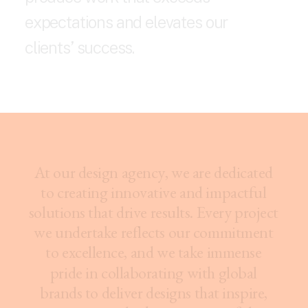
e
x
p
e
c
t
a
t
i
o
n
s
a
n
d
e
l
e
v
a
t
e
s
o
u
r
c
l
i
e
n
t
s
’
s
u
c
c
e
s
s
.
A
t
o
u
r
d
e
s
i
g
n
a
g
e
n
c
y
,
w
e
a
r
e
d
e
d
i
c
a
t
e
d
t
o
c
r
e
a
t
i
n
g
i
n
n
o
v
a
t
i
v
e
a
n
d
i
m
p
a
c
t
f
u
l
s
o
l
u
t
i
o
n
s
t
h
a
t
d
r
i
v
e
r
e
s
u
l
t
s
.
E
v
e
r
y
p
r
o
j
e
c
t
w
e
u
n
d
e
r
t
a
k
e
r
e
f
l
e
c
t
s
o
u
r
c
o
m
m
i
t
m
e
n
t
t
o
e
x
c
e
l
l
e
n
c
e
,
a
n
d
w
e
t
a
k
e
i
m
m
e
n
s
e
p
r
i
d
e
i
n
c
o
l
l
a
b
o
r
a
t
i
n
g
w
i
t
h
g
l
o
b
a
l
b
r
a
n
d
s
t
o
d
e
l
i
v
e
r
d
e
s
i
g
n
s
t
h
a
t
i
n
s
p
i
r
e
,